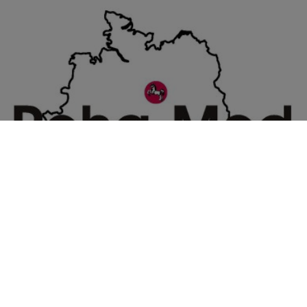
Das Angebot
findet einmal wöchentlich in festen