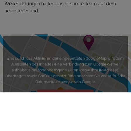
Weiterbildungen halten das gesamte Team auf dem
neuesten Stand.
Erst durch das Aktivieren der eingebetteten GoogleMap wird zum
Ausspielen des Inhaltes eine Verbindung zum Google-Server
aufgebaut, personenbezogene Daten (bspw. Ihre IP-Adresse)
übertragen sowie Cookies gesetzt. Bitte beachten Sie vor Aufruf die
Datenschutzhinweise von Google.
Google Map Aktivieren